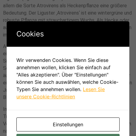
allem die Sorte Atrovirens als Heckenpflanze eine größere
Bedeutung. Der Liguster ‚Atrovirens‘ ist eine wintergrüne und
robuste Pflanze mit strauchartigem Wuchs. Als Hecke oder
auch als Einzelpflanze gehört er zu den attraktiven Gehölzen
Cookies
im Garten.
Als Heckenpflanze bietet er als dicht verästelter Strauch
einen nahezu kompletten Sichtschutz für Terrassen oder
Wir verwenden Cookies. Wenn Sie diese
Sitzplätze. Er gedeiht auf nahezu jedem Boden, verträgt
annehmen wollen, klicken Sie einfach auf
Sonne, aber auch Schatten und sein Wasserverbrauch ist
"Alles akzeptieren". Über "Einstellungen"
äußerst sparsam. Abhängig von der Sorte erreichen Liguster
können Sie auch auswählen, welche Cookie-
eine Höhe zwischen 60 Zentimetern und 7 Metern. Zwischen
Typen Sie annehmen wollen.
Lesen Sie
Juni und Juli bildet das Ziergehölz cremefarbene bis weiße
unsere Cookie-Richtlinien
Blüten aus.
In den Ligustersträuchern und -hecken findet ein lebhaftes
Treiben von Vögeln, Bienen und Insekten statt. Die dichte
Verästelung bietet Kleintieren Schutz und Nahrung. In einem
Einstellungen
natürlichen Gartenumfeld bildet der Liguster sein eigenes,