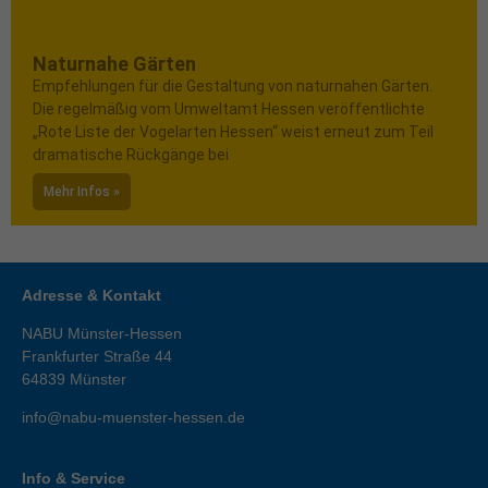
Naturnahe Gärten
Empfehlungen für die Gestaltung von naturnahen Gärten.
Die regelmäßig vom Umweltamt Hessen veröffentlichte
„Rote Liste der Vogelarten Hessen“ weist erneut zum Teil
dramatische Rückgänge bei
Mehr Infos »
Adresse & Kontakt
NABU Münster-Hessen
Frankfurter Straße 44
64839
Münster
info@nabu-muenster-hessen.de
Info & Service