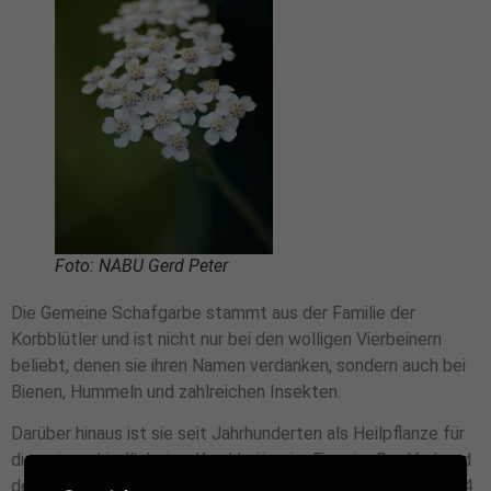
Foto: NABU Gerd Peter
Die Gemeine Schafgarbe stammt aus der Familie der
Korbblütler und ist nicht nur bei den wolligen Vierbeinern
beliebt, denen sie ihren Namen verdanken, sondern auch bei
Bienen, Hummeln und zahlreichen Insekten.
Darüber hinaus ist sie seit Jahrhunderten als Heilpflanze für
die unterschiedlichsten Krankheiten im Einsatz. Der Verband
der Heilkräuterfreunde Deutschlands hatte sie im Jahr 2004