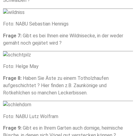
Schwalben ?
Wenn Sie
diese
Cookies
ablehnen,
Foto: NABU Sebastian Hennigs
verschwinden
Frage 7:
Gibt es bei Ihnen eine Wildnisecke, in der weder
einige
Funktionen
gemäht noch gejätet wird ?
von der
Website.
Foto: Helge May
Marketing
Frage 8:
Haben Sie Äste zu einem Totholzhaufen
Indem Sie uns Ihre
aufgeschichtet ? Hier finden z.B. Zaunkönige und
Interessen und Ihr
Rotkehlchen so manchen Leckerbissen.
Verhalten beim
Besuch unserer
Website mitteilen,
erhöhen Sie die
Foto: NABU Lutz Wolfram
Wahrscheinlichkeit,
personalisierte
Frage 9:
Gibt es in Ihrem Garten auch dornige, heimische
Inhalte und
Büsche, in denen sich Vögel gut verstecken können ?
Angebote zu