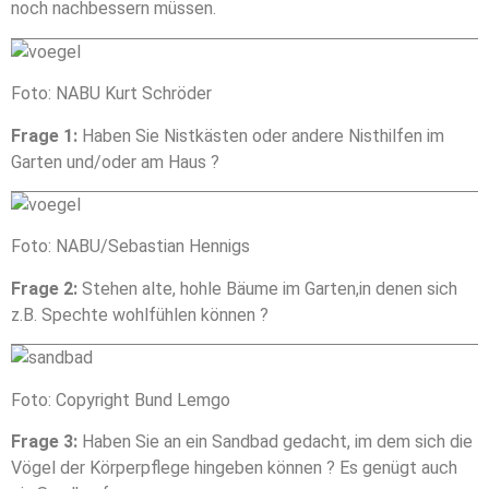
noch nachbessern müssen.
Foto: NABU Kurt Schröder
Frage 1:
Haben Sie Nistkästen oder andere Nisthilfen im
Garten und/oder am Haus ?
Foto: NABU/Sebastian Hennigs
Notwendig
Frage 2:
Stehen alte, hohle Bäume im Garten,in denen sich
Diese
z.B. Spechte wohlfühlen können ?
Cookies
sind nicht
optional. Sie
werden
Foto: Copyright Bund Lemgo
benötigt,
damit die
Frage 3:
Haben Sie an ein Sandbad gedacht, im dem sich die
Website
Vögel der Körperpflege hingeben können ? Es genügt auch
funktioniert.