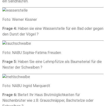
ein Sandhaufen.
Statistik
Mit diesen
Foto: Werner Kissner
Cookies
können wir die
Frage 4:
Haben sie eine Wasserstelle für ein Bad oder gegen
Funktionsweise
den Durst der Vögel ?
und Struktur
der Website
auf Basis der
Nutzung
Foto: NABU Sophia-Fatima Freuden
verbessern.
Frage 5:
Haben Sie eine Lehmpfütze als Baumaterial für die
Nester der Schwalben ?
Erfahrung
Damit unsere
Website
Foto: NABU Ingrid Marquardt
während
Ihres Besuchs
Frage 6:
Bietet Ihr Haus Brutmöglichkeiten für
so gut wie
Nischenbrüter wie z.B. Grauschnäpper, Bachstelze oder
möglich
funktioniert.