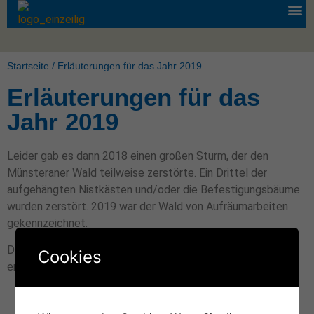
Startseite
/
Erläuterungen für das Jahr 2019
Erläuterungen für das
Jahr 2019
Leider gab es dann 2018 einen großen Sturm, der den
Münsteraner Wald teilweise zerstörte. Ein Drittel der
aufgehängten Nistkästen und/oder die Befestigungsbäume
wurden zerstört. 2019 war der Wald von Aufräumarbeiten
gekennzeichnet.
Die fehlenden Nistkästen konnten erst nach der Brutzeit
Cookies
ergänzt werden. Eine Belegungsübersicht wäre rein zufällig.