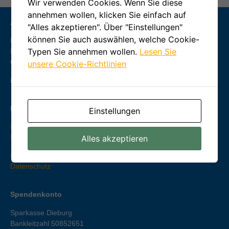
Wir verwenden Cookies. Wenn Sie diese
annehmen wollen, klicken Sie einfach auf
Adresse & Kontakt
"Alles akzeptieren". Über "Einstellungen"
können Sie auch auswählen, welche Cookie-
NABU Münster-Hessen
Typen Sie annehmen wollen.
Lesen Sie
Frankfurter Straße 44
64839
Münster
unsere Cookie-Richtlinien
info@nabu-muenster-hessen.de
Info & Service
Einstellungen
NABU-TV
NABU-Shop
Alles akzeptieren
Impressum
Datenschutz
Spendenkonto
Sparkasse Dieburg
Bankleitzahl 50852651