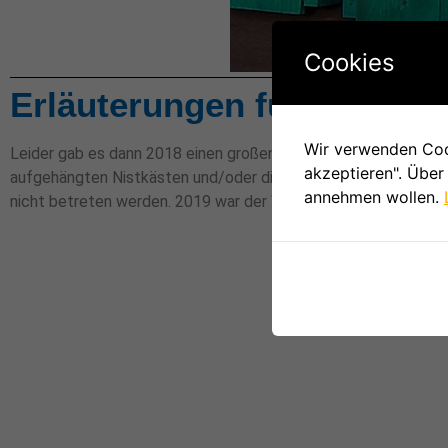
Cookies
Erläuterungen für das Jah
Wir verwenden Cook
Leider gab es dann 2018 einen großen Sturm, der den Münsteran
akzeptieren". Über
aufgehängten Nistkästen und/oder die Befestigungsbäume wu
annehmen wollen.
nicht betreten werden. 2019 war der Wald von Aufräumarbeit