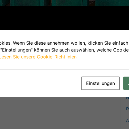
r 2018
N
D
ies. Wenn Sie diese annehmen wollen, klicken Sie einfach 
er Wald teilweise zerstörte. Ein Drittel der
M
 "Einstellungen" können Sie auch auswählen, welche Cooki
rden zerstört. 2018 konnte der Wald wegen Windbruch
Lesen Sie unsere Cookie-Richtlinien
V
en gekennzeichnet.
A
T
V
Einstellungen
v
N
R
A