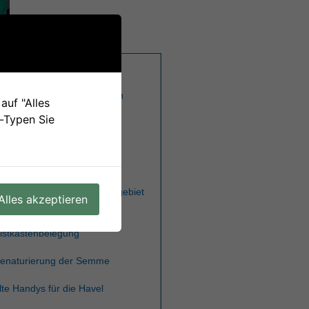
eues aus dem Nest
ie Geschichte der Störche in
auf "Alles
ünster Teil 1
e-Typen Sie
ogelbeobachtungen im
uengebiet von Münster
rendanalyse der
ogelankunftsdaten im Auengebiet
Alles akzeptieren
on Münster
istkastenbelegung
enaturierung der Semme
lte Handys für die Havel