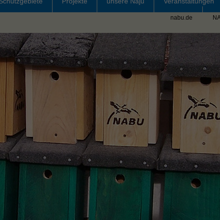
Schutzgebiete
Projekte
unsere Naju
Veranstaltungen
nabu.de
N