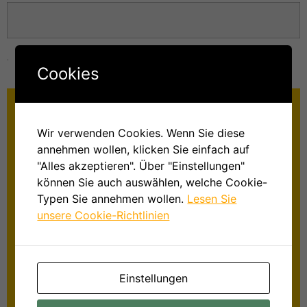
.
Cookies
Wir verwenden Cookies. Wenn Sie diese
annehmen wollen, klicken Sie einfach auf
"Alles akzeptieren". Über "Einstellungen"
können Sie auch auswählen, welche Cookie-
Typen Sie annehmen wollen.
Lesen Sie
unsere Cookie-Richtlinien
Veranstaltungen 2026
Veranstaltungen 2026 Alle Veranstaltungen der NABU-
Einstellungen
Gruppe Münster werden rechtzeitig in der örtlichen Presse
veröffentlicht. Sie richten sich an alle Naturliebhaber:innen.