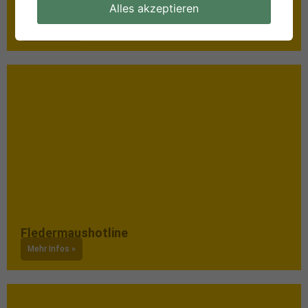
Wer sich für den Schutz
Alles akzeptieren
Mehr Infos »
Fledermaushotline
Mehr Infos »