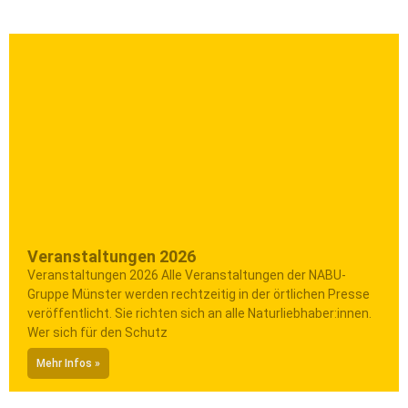
Wenn Sie
diese
Cookies
ablehnen,
verschwinden
einige
Funktionen
von der
Website.
Marketing
Indem Sie uns Ihre
Veranstaltungen 2026
Interessen und Ihr
Veranstaltungen 2026 Alle Veranstaltungen der NABU-
Verhalten beim
Gruppe Münster werden rechtzeitig in der örtlichen Presse
Besuch unserer
veröffentlicht. Sie richten sich an alle Naturliebhaber:innen.
Website mitteilen,
Wer sich für den Schutz
erhöhen Sie die
Wahrscheinlichkeit,
Mehr Infos »
personalisierte
Inhalte und
Angebote zu