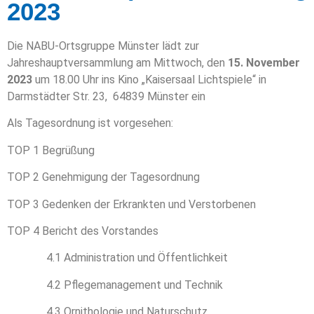
2023
Die NABU-Ortsgruppe Münster lädt zur
Jahreshauptversammlung am Mittwoch, den
15. November
2023
um 18.00 Uhr ins Kino „Kaisersaal Lichtspiele“ in
Darmstädter Str. 23, 64839 Münster ein
Als Tagesordnung ist vorgesehen:
TOP 1 Begrüßung
TOP 2 Genehmigung der Tagesordnung
Notwendig
Diese
TOP 3 Gedenken der Erkrankten und Verstorbenen
Cookies
sind nicht
TOP 4 Bericht des Vorstandes
optional. Sie
werden
4.1 Administration und Öffentlichkeit
benötigt,
damit die
4.2 Pflegemanagement und Technik
Website
funktioniert.
4.3 Ornithologie und Naturschutz