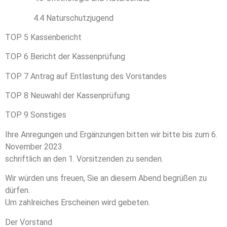
4.4 Naturschutzjugend
Statistik
TOP 5 Kassenbericht
Mit diesen
Cookies
TOP 6 Bericht der Kassenprüfung
können wir die
Funktionsweise
TOP 7 Antrag auf Entlastung des Vorstandes
und Struktur
der Website
TOP 8 Neuwahl der Kassenprüfung
auf Basis der
Nutzung
TOP 9 Sonstiges
verbessern.
Ihre Anregungen und Ergänzungen bitten wir bitte bis zum 6.
November 2023
Erfahrung
schriftlich an den 1. Vorsitzenden zu senden.
Damit unsere
Website
Wir würden uns freuen, Sie an diesem Abend begrüßen zu
während
dürfen.
Ihres Besuchs
Um zahlreiches Erscheinen wird gebeten.
so gut wie
möglich
Der Vorstand
funktioniert.