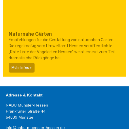
Naturnahe Gärten
Empfehlungen für die Gestaltung von naturnahen Gärten.
Die regelmäßig vom Umweltamt Hessen veröffentlichte
„Rote Liste der Vogelarten Hessen“ weist erneut zum Teil
dramatische Rückgänge bei
Mehr Infos »
Adresse & Kontakt
NABU Münster-Hessen
Frankfurter Straße 44
64839
Münster
info@nabu-muenster-hessen.de