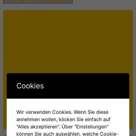
BruterfolgeStorchensaison2022
Veranstaltungen 2026
Cookies
Veranstaltungen 2026 Alle Veranstaltungen der NABU-
Gruppe Münster werden rechtzeitig in der örtlichen Presse
veröffentlicht. Sie richten sich an alle Naturliebhaber:innen.
Wer sich für den Schutz
Wir verwenden Cookies. Wenn Sie diese
annehmen wollen, klicken Sie einfach auf
Mehr Infos »
"Alles akzeptieren". Über "Einstellungen"
können Sie auch auswählen, welche Cookie-