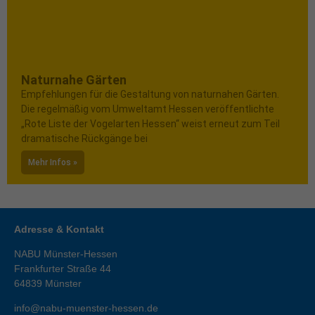
Naturnahe Gärten
Empfehlungen für die Gestaltung von naturnahen Gärten.
Die regelmäßig vom Umweltamt Hessen veröffentlichte
„Rote Liste der Vogelarten Hessen“ weist erneut zum Teil
dramatische Rückgänge bei
Mehr Infos »
Adresse & Kontakt
NABU Münster-Hessen
Frankfurter Straße 44
64839
Münster
info@nabu-muenster-hessen.de